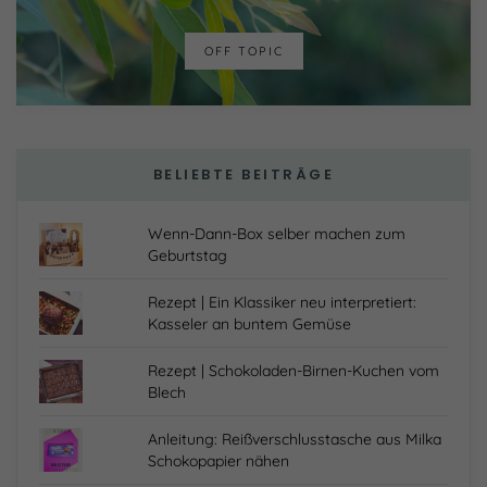
Einwilligung zu ganzen Kategorien geben
oder sich weitere Informationen anzeigen
lassen und so nur bestimmte Cookies
OFF TOPIC
auswählen.
Alle akzeptieren
Speichern
Nur essenzielle Cookies akzeptieren
BELIEBTE BEITRÄGE
Zurück
Wenn-Dann-Box selber machen zum
Geburtstag
Essenziell (1)
Essenzielle Cookies ermöglichen grundlegende
Rezept | Ein Klassiker neu interpretiert:
Funktionen und sind für die einwandfreie Funktion der
Kasseler an buntem Gemüse
Website erforderlich.
Cookie-Informationen anzeigen
Rezept | Schokoladen-Birnen-Kuchen vom
Blech
Externe Medien (7)
Inhalte von Videoplattformen und Social-Media-
Anleitung: Reißverschlusstasche aus Milka
Plattformen werden standardmäßig blockiert. Wenn
Schokopapier nähen
Cookies von externen Medien akzeptiert werden, bedarf
der Zugriff auf diese Inhalte keiner manuellen Einwilligung