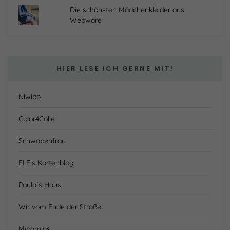
mehr.
Die schönsten Mädchenkleider aus
Cookie-Informationen anzeigen
Webware
Datenschutzerklärung
Impressum
powered by Borlabs Cookie
HIER LESE ICH GERNE MIT!
Niwibo
Color4Colle
Schwabenfrau
ELFis Kartenblog
Paula´s Haus
Wir vom Ende der Straße
Mipamias