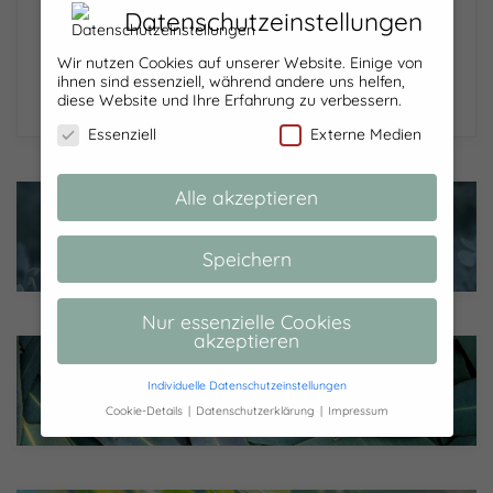
Einblicke in meinen Gemüsegarten, einfache Rezepte aus
Datenschutzeinstellungen
unserer Alltagsküche, kleine DIY-Ideen und Gedanken
aus dem ganz normalen Familienalltag. Ein Ort für
Wir nutzen Cookies auf unserer Website. Einige von
ihnen sind essenziell, während andere uns helfen,
kleine Projekte, meinem Alltag und alles dazwischen.
diese Website und Ihre Erfahrung zu verbessern.
Essenziell
Externe Medien
Alle akzeptieren
ANLEITUNGEN
Speichern
Nur essenzielle Cookies
akzeptieren
Individuelle Datenschutzeinstellungen
12 VON 12
Cookie-Details
Datenschutzerklärung
Impressum
Datenschutzeinstellungen
Hier finden Sie eine Übersicht über alle
verwendeten Cookies. Sie können Ihre