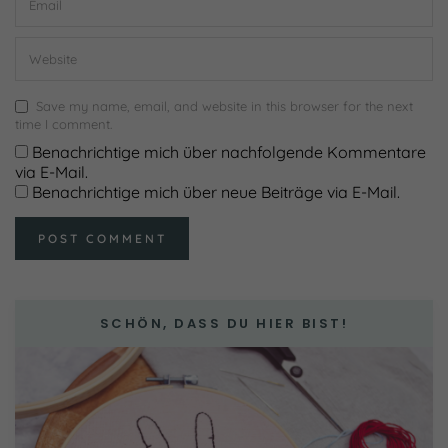
Cookie-Informationen anzeigen
Externe Medien (7)
Inhalte von Videoplattformen und Social-Media-
Save my name, email, and website in this browser for the next
Plattformen werden standardmäßig blockiert. Wenn
time I comment.
Cookies von externen Medien akzeptiert werden, bedarf
der Zugriff auf diese Inhalte keiner manuellen Einwilligung
Benachrichtige mich über nachfolgende Kommentare
mehr.
via E-Mail.
Cookie-Informationen anzeigen
Benachrichtige mich über neue Beiträge via E-Mail.
Datenschutzerklärung
Impressum
powered by Borlabs Cookie
SCHÖN, DASS DU HIER BIST!