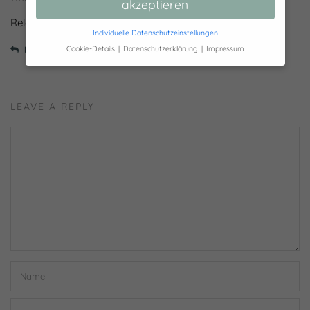
akzeptieren
Relevante informatie gedeeld blog dank.
Individuelle Datenschutzeinstellungen
Cookie-Details
Datenschutzerklärung
Impressum
REPLY
Datenschutzeinstellungen
Hier finden Sie eine Übersicht über alle
verwendeten Cookies. Sie können Ihre
LEAVE A REPLY
Einwilligung zu ganzen Kategorien geben
oder sich weitere Informationen anzeigen
lassen und so nur bestimmte Cookies
auswählen.
Alle akzeptieren
Speichern
Nur essenzielle Cookies akzeptieren
Zurück
Essenziell (1)
Essenzielle Cookies ermöglichen grundlegende
Funktionen und sind für die einwandfreie Funktion der
Website erforderlich.