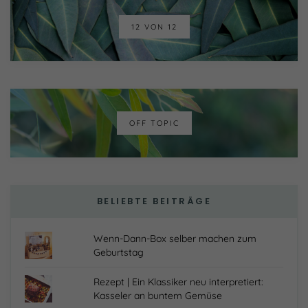
Inhalte von Videoplattformen und Social-Media-
Plattformen werden standardmäßig blockiert. Wenn
12 VON 12
Cookies von externen Medien akzeptiert werden, bedarf
der Zugriff auf diese Inhalte keiner manuellen Einwilligung
mehr.
Cookie-Informationen anzeigen
Datenschutzerklärung
Impressum
powered by Borlabs Cookie
OFF TOPIC
BELIEBTE BEITRÄGE
Wenn-Dann-Box selber machen zum
Geburtstag
Rezept | Ein Klassiker neu interpretiert:
Kasseler an buntem Gemüse