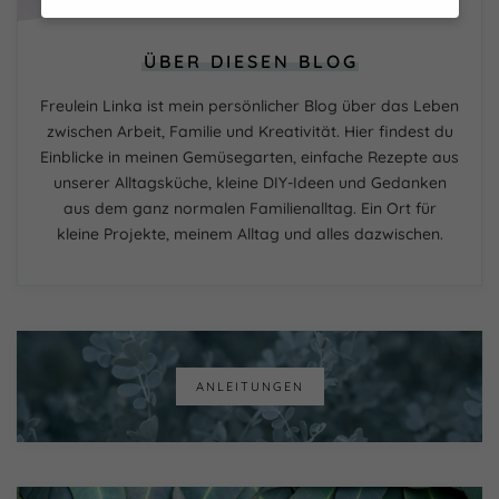
Datenschutzeinstellungen
Hier finden Sie eine Übersicht über alle
ÜBER DIESEN BLOG
verwendeten Cookies. Sie können Ihre
Einwilligung zu ganzen Kategorien geben
Freulein Linka ist mein persönlicher Blog über das Leben
oder sich weitere Informationen anzeigen
lassen und so nur bestimmte Cookies
zwischen Arbeit, Familie und Kreativität. Hier findest du
auswählen.
Einblicke in meinen Gemüsegarten, einfache Rezepte aus
unserer Alltagsküche, kleine DIY-Ideen und Gedanken
Alle akzeptieren
Speichern
aus dem ganz normalen Familienalltag. Ein Ort für
kleine Projekte, meinem Alltag und alles dazwischen.
Nur essenzielle Cookies akzeptieren
Zurück
Essenziell (1)
Essenzielle Cookies ermöglichen grundlegende
ANLEITUNGEN
Funktionen und sind für die einwandfreie Funktion der
Website erforderlich.
Cookie-Informationen anzeigen
Externe Medien (7)