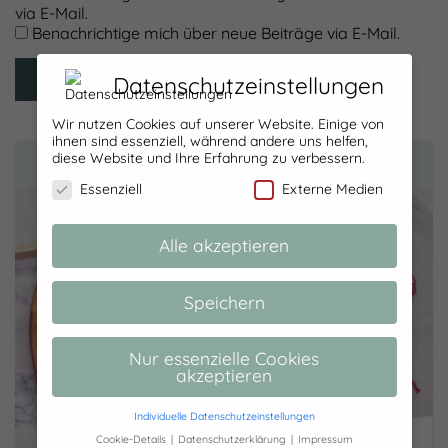
via E-Mail.
Benachrichtige mich über neue Beiträge via E-Mail.
Datenschutzeinstellungen
Wir nutzen Cookies auf unserer Website. Einige von
ihnen sind essenziell, während andere uns helfen,
diese Website und Ihre Erfahrung zu verbessern.
SCHÖN, DASS DU HIER BIST!
Essenziell
Externe Medien
Alle akzeptieren
Speichern
Nur essenzielle Cookies
akzeptieren
Individuelle Datenschutzeinstellungen
Cookie-Details
Datenschutzerklärung
Impressum