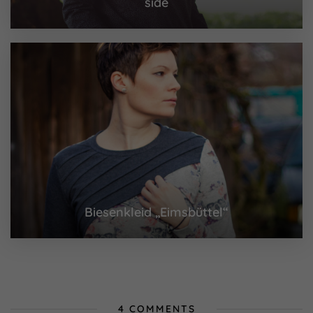
side
Biesenkleid „Eimsbüttel“
4 COMMENTS