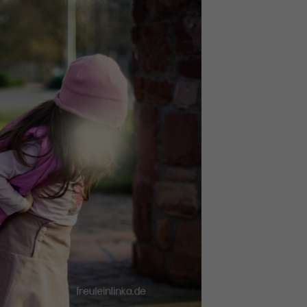
Nur essenzielle Cookies
akzeptieren
Essenziell (1)
Essenzielle Cookies ermöglichen grundlegende
Funktionen und sind für die einwandfreie Funktion der
Website erforderlich.
Cookie-Informationen anzeigen
Externe Medien (7)
Inhalte von Videoplattformen und Social-Media-
Plattformen werden standardmäßig blockiert. Wenn
Cookies von externen Medien akzeptiert werden, bedarf
der Zugriff auf diese Inhalte keiner manuellen Einwilligung
mehr.
Cookie-Informationen anzeigen
Datenschutzerklärung
Impressum
powered by Borlabs Cookie