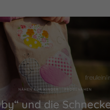
NÄHEN FÜR KINDER
PROBENÄHEN
/
by“ und die Schnecke