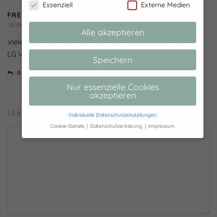
Essenziell
Externe Medien
FREULEINLINKA
28/08/2015 at 09:39
Alle akzeptieren
Vielen lieben Dank Carmen!
LG Vanessa
Speichern
REPLY
Nur essenzielle Cookies
akzeptieren
LEAVE A REPLY
Individuelle Datenschutzeinstellungen
Cookie-Details
Datenschutzerklärung
Impressum
Datenschutzeinstellungen
Hier finden Sie eine Übersicht über alle
verwendeten Cookies. Sie können Ihre
Einwilligung zu ganzen Kategorien geben
oder sich weitere Informationen anzeigen
lassen und so nur bestimmte Cookies
auswählen.
Alle akzeptieren
Speichern