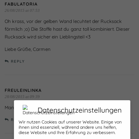
FABULATORIA
26/08/2015 at 07:53
Oh krass, vor der gelben Wand lecuhtet der Rucksack
förmlich ;o) Die Stoffe hast du ganz toll kombiniert. Dieser
Rucksack wird sicher ein Lieblingsteil <3
Liebe Grüße, Carmen
REPLY
FREULEINLINKA
28/08/2015 at 09:39
Many thanks Rosa!
Datenschutzeinstellungen
REPLY
Wir nutzen Cookies auf unserer Website. Einige von
ihnen sind essenziell, während andere uns helfen,
diese Website und Ihre Erfahrung zu verbessern.