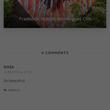
Freebook Tääschi Wilma goes Chili
4 COMMENTS
ROSA
25/08/2015 at 21:59
So beautiful!
REPLY