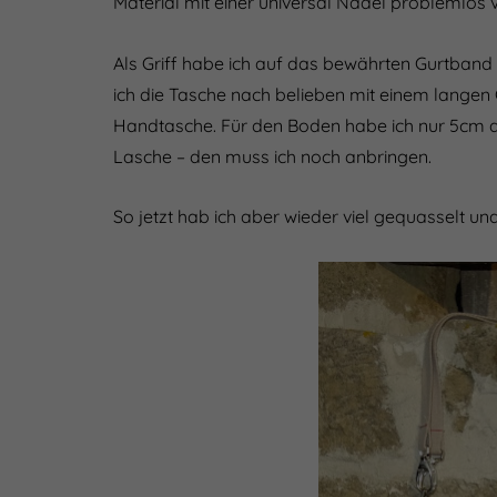
Material mit einer universal Nadel problemlos 
Als Griff habe ich auf das bewährten Gurtband
ich die Tasche nach belieben mit einem langen
Handtasche. Für den Boden habe ich nur 5cm an
Lasche – den muss ich noch anbringen.
So jetzt hab ich aber wieder viel gequasselt und