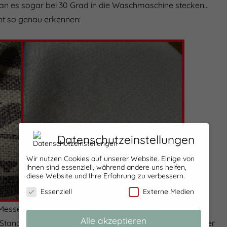
 man es sogar bei 30 Grad in die Waschmaschine stecken…
ht so genau erkennen:
Datenschutzeinstellungen
Wir nutzen Cookies auf unserer Website. Einige von
ihnen sind essenziell, während andere uns helfen,
diese Website und Ihre Erfahrung zu verbessern.
Essenziell
Externe Medien
Messestand farblich passendes „Kunstleder“
Alle akzeptieren
tand mir gesagt hat das es zwar aussieht wie Kunstleder