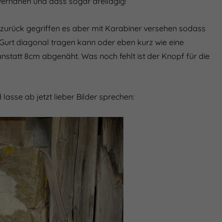
vernähen und dass sogar dreilagig!
Nur essenzielle Cookies
akzeptieren
 zurück gegriffen es aber mit Karabiner versehen sodass
 Gurt diagonal tragen kann oder eben kurz wie eine
Essenziell (1)
statt 8cm abgenäht. Was noch fehlt ist der Knopf für die
Essenzielle Cookies ermöglichen grundlegende
Funktionen und sind für die einwandfreie Funktion der
Website erforderlich.
Cookie-Informationen anzeigen
 lasse ab jetzt lieber Bilder sprechen:
Externe Medien (7)
Inhalte von Videoplattformen und Social-Media-
Plattformen werden standardmäßig blockiert. Wenn
Cookies von externen Medien akzeptiert werden, bedarf
der Zugriff auf diese Inhalte keiner manuellen Einwilligung
mehr.
Cookie-Informationen anzeigen
Datenschutzerklärung
Impressum
powered by Borlabs Cookie