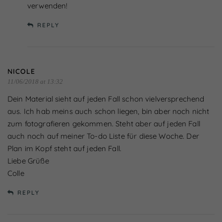
verwenden!
Externe Medien (7)
REPLY
Inhalte von Videoplattformen und Social-Media-
Plattformen werden standardmäßig blockiert. Wenn
Cookies von externen Medien akzeptiert werden, bedarf
der Zugriff auf diese Inhalte keiner manuellen Einwilligung
mehr.
NICOLE
Cookie-Informationen anzeigen
11/06/2018 at 13:32
Datenschutzerklärung
Impressum
powered by Borlabs Cookie
Dein Material sieht auf jeden Fall schon vielversprechend
aus. Ich hab meins auch schon liegen, bin aber noch nicht
zum fotografieren gekommen. Steht aber auf jeden Fall
auch noch auf meiner To-do Liste für diese Woche. Der
Plan im Kopf steht auf jeden Fall.
Liebe Grüße
Colle
REPLY