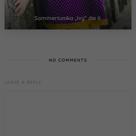
Essenzielle Cookies ermöglichen grundlegende
Funktionen und sind für die einwandfreie Funktion der
Website erforderlich.
Sommertunika „Ivy“ die II.
Cookie-Informationen anzeigen
Externe Medien (7)
Inhalte von Videoplattformen und Social-Media-
Plattformen werden standardmäßig blockiert. Wenn
Cookies von externen Medien akzeptiert werden, bedarf
NO COMMENTS
der Zugriff auf diese Inhalte keiner manuellen Einwilligung
mehr.
Cookie-Informationen anzeigen
Datenschutzerklärung
Impressum
powered by Borlabs Cookie
LEAVE A REPLY