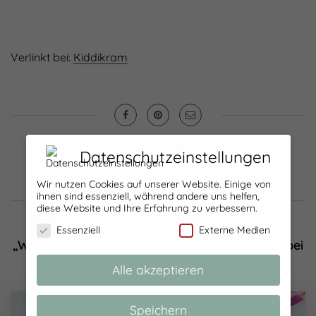
Verlinkt bei:
Kiddikram
Datenschutzeinstellungen
Wir nutzen Cookies auf unserer Website. Einige von
ihnen sind essenziell, während andere uns helfen,
FURTHER READING...
diese Website und Ihre Erfahrung zu verbessern.
Essenziell
Externe Medien
„Wer an sich selbst glaubt, ist frei“ zu Besuch bei
Margarete Steiff
Alle akzeptieren
Speichern