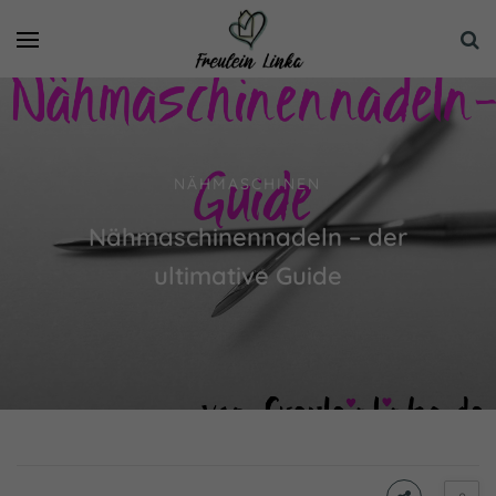
NÄHMASCHINEN
Nähmaschinennadeln – der
ultimative Guide