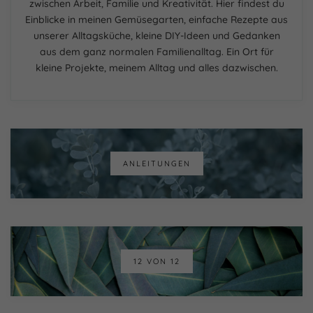
zwischen Arbeit, Familie und Kreativität. Hier findest du
Essenziell (1)
Einblicke in meinen Gemüsegarten, einfache Rezepte aus
unserer Alltagsküche, kleine DIY-Ideen und Gedanken
Essenzielle Cookies ermöglichen grundlegende
Funktionen und sind für die einwandfreie Funktion der
aus dem ganz normalen Familienalltag. Ein Ort für
Website erforderlich.
kleine Projekte, meinem Alltag und alles dazwischen.
Cookie-Informationen anzeigen
Externe Medien (7)
Inhalte von Videoplattformen und Social-Media-
Plattformen werden standardmäßig blockiert. Wenn
Cookies von externen Medien akzeptiert werden, bedarf
der Zugriff auf diese Inhalte keiner manuellen Einwilligung
ANLEITUNGEN
mehr.
Cookie-Informationen anzeigen
Datenschutzerklärung
Impressum
powered by Borlabs Cookie
12 VON 12