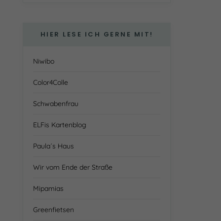
HIER LESE ICH GERNE MIT!
Niwibo
Color4Colle
Schwabenfrau
ELFis Kartenblog
Paula´s Haus
Wir vom Ende der Straße
Mipamias
Greenfietsen