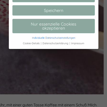
Speichern
Nur essenzielle Cookies
akzeptieren
Individuelle Datenschutzeinstellungen
Cookie-Details
Datenschutzerklärung
Impressum
Datenschutzeinstellungen
Hier finden Sie eine Übersicht über alle
verwendeten Cookies. Sie können Ihre
Einwilligung zu ganzen Kategorien geben
oder sich weitere Informationen anzeigen
lassen und so nur bestimmte Cookies
auswählen.
Alle akzeptieren
Speichern
Zurück
Uhr, mit einer guten Tasse Kaffee mit einem Schuß Milch.