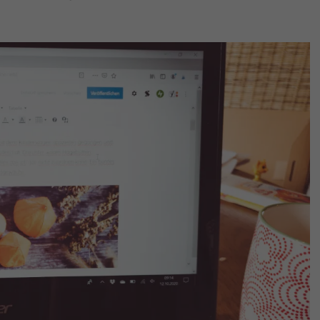
Nur essenzielle Cookies
akzeptieren
Essenziell (1)
Essenzielle Cookies ermöglichen grundlegende
Funktionen und sind für die einwandfreie Funktion der
Website erforderlich.
Cookie-Informationen anzeigen
Externe Medien (7)
Inhalte von Videoplattformen und Social-Media-
Plattformen werden standardmäßig blockiert. Wenn
Cookies von externen Medien akzeptiert werden, bedarf
der Zugriff auf diese Inhalte keiner manuellen Einwilligung
mehr.
Cookie-Informationen anzeigen
Datenschutzerklärung
Impressum
powered by Borlabs Cookie