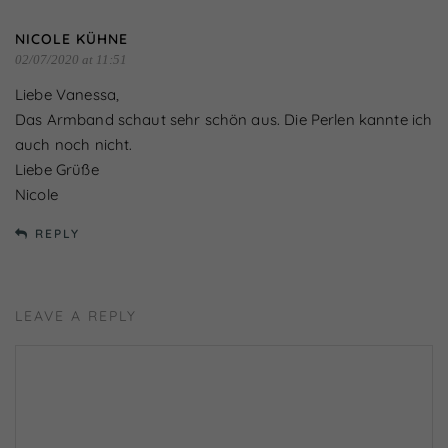
Essenziell (1)
NICOLE KÜHNE
Essenzielle Cookies ermöglichen grundlegende
02/07/2020 at 11:51
Funktionen und sind für die einwandfreie Funktion der
Website erforderlich.
Liebe Vanessa,
Cookie-Informationen anzeigen
Das Armband schaut sehr schön aus. Die Perlen kannte ich
Externe Medien (7)
auch noch nicht.
Liebe Grüße
Inhalte von Videoplattformen und Social-Media-
Plattformen werden standardmäßig blockiert. Wenn
Nicole
Cookies von externen Medien akzeptiert werden, bedarf
der Zugriff auf diese Inhalte keiner manuellen Einwilligung
REPLY
mehr.
Cookie-Informationen anzeigen
Datenschutzerklärung
Impressum
powered by Borlabs Cookie
LEAVE A REPLY