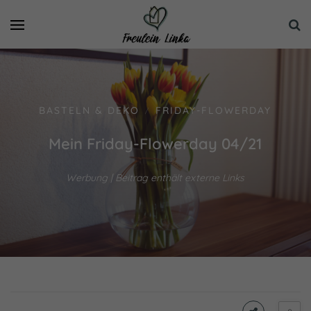
BASTELN & DEKO
FRIDAY-FLOWERDAY
/
Mein Friday-Flowerday 04/21
Werbung | Beitrag enthält externe Links