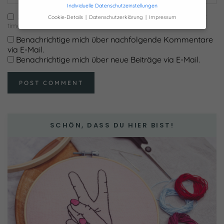
Individuelle Datenschutzeinstellungen
Save my name, email, and website in this browser for the next
Cookie-Details
Datenschutzerklärung
Impressum
Datenschutzeinstellungen
time I comment.
Benachrichtige mich über nachfolgende Kommentare
Hier finden Sie eine Übersicht über alle
via E-Mail.
verwendeten Cookies. Sie können Ihre
Benachrichtige mich über neue Beiträge via E-Mail.
Einwilligung zu ganzen Kategorien geben
oder sich weitere Informationen anzeigen
lassen und so nur bestimmte Cookies
auswählen.
Alle akzeptieren
Speichern
SCHÖN, DASS DU HIER BIST!
Nur essenzielle Cookies akzeptieren
Zurück
Essenziell (1)
Essenzielle Cookies ermöglichen grundlegende
Funktionen und sind für die einwandfreie Funktion der
Website erforderlich.
Cookie-Informationen anzeigen