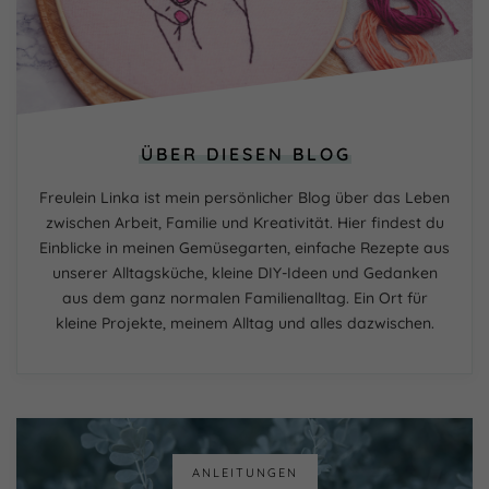
Externe Medien (7)
Inhalte von Videoplattformen und Social-Media-
Plattformen werden standardmäßig blockiert. Wenn
Cookies von externen Medien akzeptiert werden, bedarf
der Zugriff auf diese Inhalte keiner manuellen Einwilligung
mehr.
ÜBER DIESEN BLOG
Cookie-Informationen anzeigen
Datenschutzerklärung
Impressum
powered by Borlabs Cookie
Freulein Linka ist mein persönlicher Blog über das Leben
zwischen Arbeit, Familie und Kreativität. Hier findest du
Einblicke in meinen Gemüsegarten, einfache Rezepte aus
unserer Alltagsküche, kleine DIY-Ideen und Gedanken
aus dem ganz normalen Familienalltag. Ein Ort für
kleine Projekte, meinem Alltag und alles dazwischen.
ANLEITUNGEN