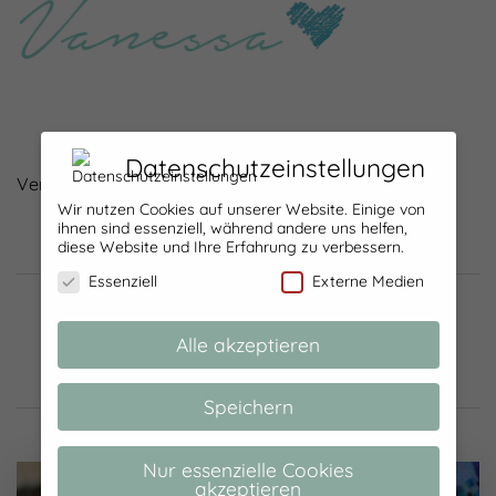
Datenschutzeinstellungen
Verlinkt bei
Rums
und
TT
Wir nutzen Cookies auf unserer Website. Einige von
ihnen sind essenziell, während andere uns helfen,
diese Website und Ihre Erfahrung zu verbessern.
Essenziell
Externe Medien
Alle akzeptieren
Speichern
FURTHER READING...
Nur essenzielle Cookies
akzeptieren