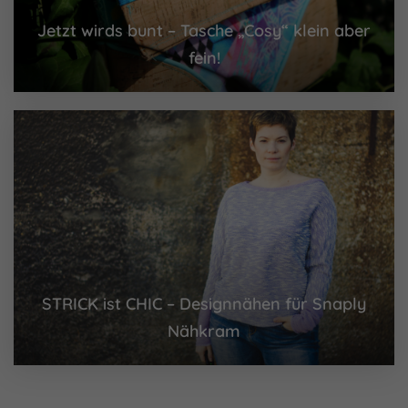
Cookie-Informationen anzeigen
Jetzt wirds bunt – Tasche „Cosy“ klein aber
Externe Medien (7)
fein!
Inhalte von Videoplattformen und Social-Media-
Plattformen werden standardmäßig blockiert. Wenn
Cookies von externen Medien akzeptiert werden, bedarf
der Zugriff auf diese Inhalte keiner manuellen Einwilligung
mehr.
Cookie-Informationen anzeigen
Datenschutzerklärung
Impressum
powered by Borlabs Cookie
STRICK ist CHIC – Designnähen für Snaply
Nähkram