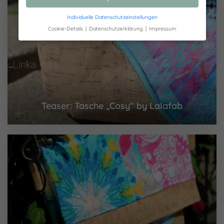
Individuelle Datenschutzeinstellungen
Cookie-Details
Datenschutzerklärung
Impressum
Datenschutzeinstellungen
Hier finden Sie eine Übersicht über alle
verwendeten Cookies. Sie können Ihre
Einwilligung zu ganzen Kategorien geben
oder sich weitere Informationen anzeigen
lassen und so nur bestimmte Cookies
auswählen.
Teaser: Tasche „Cosy“ by Lalafab
Alle akzeptieren
Speichern
Nur essenzielle Cookies akzeptieren
Zurück
Essenziell (1)
Essenzielle Cookies ermöglichen grundlegende
Funktionen und sind für die einwandfreie Funktion der
Website erforderlich.