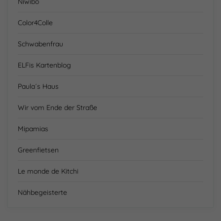
Niwibo
Color4Colle
Schwabenfrau
ELFis Kartenblog
Paula´s Haus
Wir vom Ende der Straße
Mipamias
Greenfietsen
Le monde de Kitchi
Nähbegeisterte