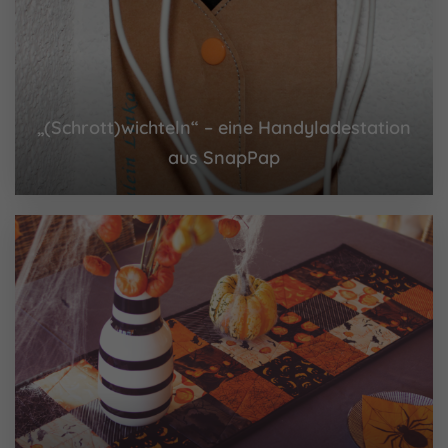
„(Schrott)wichteln“ – eine Handyladestation
aus SnapPap