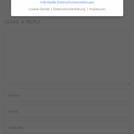
Individuelle Datenschutzeinstellungen
Cookie-Details
Datenschutzerklärung
Impressum
Datenschutzeinstellungen
LEAVE A REPLY
Hier finden Sie eine Übersicht über alle
verwendeten Cookies. Sie können Ihre
Einwilligung zu ganzen Kategorien geben
oder sich weitere Informationen anzeigen
lassen und so nur bestimmte Cookies
auswählen.
Alle akzeptieren
Speichern
Nur essenzielle Cookies akzeptieren
Zurück
Essenziell (1)
Essenzielle Cookies ermöglichen grundlegende
Funktionen und sind für die einwandfreie Funktion der
Website erforderlich.
Cookie-Informationen anzeigen