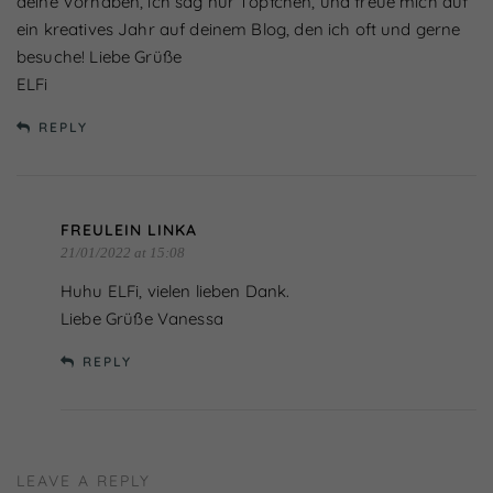
deine Vorhaben, ich sag nur Töpfchen, und freue mich auf
Inhalte von Videoplattformen und Social-Media-
ein kreatives Jahr auf deinem Blog, den ich oft und gerne
Plattformen werden standardmäßig blockiert. Wenn
Cookies von externen Medien akzeptiert werden, bedarf
besuche! Liebe Grüße
der Zugriff auf diese Inhalte keiner manuellen Einwilligung
mehr.
ELFi
Cookie-Informationen anzeigen
REPLY
Datenschutzerklärung
Impressum
powered by Borlabs Cookie
FREULEIN LINKA
21/01/2022 at 15:08
Huhu ELFi, vielen lieben Dank.
Liebe Grüße Vanessa
REPLY
LEAVE A REPLY