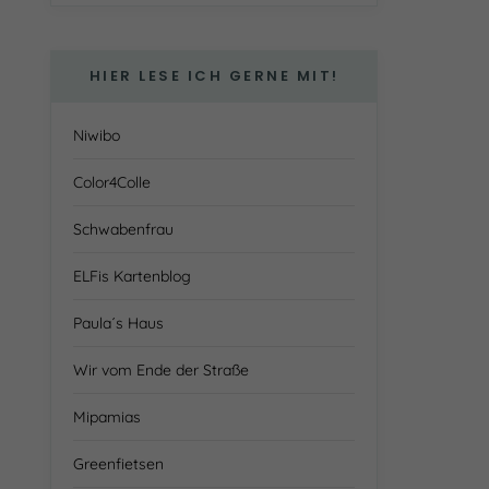
HIER LESE ICH GERNE MIT!
Niwibo
Color4Colle
Schwabenfrau
ELFis Kartenblog
Paula´s Haus
Wir vom Ende der Straße
Mipamias
Greenfietsen