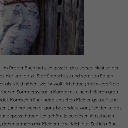
Nur essenzielle Cookies
akzeptieren
Essenziell (1)
Essenzielle Cookies ermöglichen grundlegende
Funktionen und sind für die einwandfreie Funktion der
Website erforderlich.
Cookie-Informationen anzeigen
Externe Medien (7)
e. Im Probenähen hat sich gezeigt das Jersey nicht so der
Inhalte von Videoplattformen und Social-Media-
 es hier und da zu Stoffüberschuss und somit zu Falten
Plattformen werden standardmäßig blockiert. Wenn
Cookies von externen Medien akzeptiert werden, bedarf
 als Kleid nähen, wie ihr wollt. Ich habe (mal wieder) die
der Zugriff auf diese Inhalte keiner manuellen Einwilligung
mehr.
farbenen Sommersweat in Kombi mit einem helleren grau
Cookie-Informationen anzeigen
et. Komisch früher habe ich selten Kleider gekauft und
Datenschutzerklärung
Impressum
powered by Borlabs Cookie
en (und nur wenn er ganz besonders war!). Ich denke das
 gut gepasst haben. Ich gehöre ja zu diesen klassischen
daher standen mir Kleider nie wirklich gut. Seit ich nähe