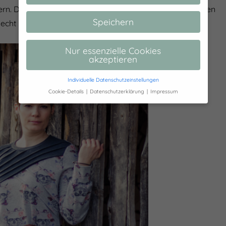
rn. Dann wird der Stoff nicht so gequetscht und die Biesen
Speichern
ist echt mal etwas ganz anderes.
Nur essenzielle Cookies
akzeptieren
Individuelle Datenschutzeinstellungen
Cookie-Details
Datenschutzerklärung
Impressum
Datenschutzeinstellungen
Hier finden Sie eine Übersicht über alle
verwendeten Cookies. Sie können Ihre
Einwilligung zu ganzen Kategorien geben
oder sich weitere Informationen anzeigen
lassen und so nur bestimmte Cookies
auswählen.
Alle akzeptieren
Speichern
Zurück