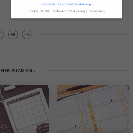
Individuelle Datenschutzeinstellungen
Cookie-Details
Datenschutzerklärung
Impressum
Datenschutzeinstellungen
Hier finden Sie eine Übersicht über alle
verwendeten Cookies. Sie können Ihre
Einwilligung zu ganzen Kategorien geben
oder sich weitere Informationen anzeigen
lassen und so nur bestimmte Cookies
auswählen.
Alle akzeptieren
HER READING...
Speichern
Zurück
Nur essenzielle Cookies
akzeptieren
Essenziell (1)
Essenzielle Cookies ermöglichen grundlegende
Funktionen und sind für die einwandfreie Funktion der