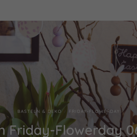
BASTELN & DEKO
FRIDAY-FLOWERDAY
/
n Friday-Flowerday 0