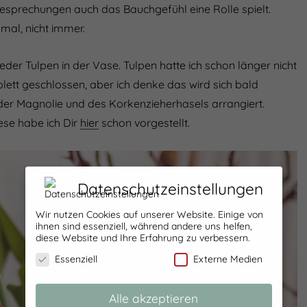
Besprechungen auch das Bauchgefühl eine Rolle spielt.
mal, nicht immer.
eder Tulpen in der Vase. Tulpen hatte ich schon länger nicht
lett geschlossen, aber ich denke das wird sich bald
der Magnolie und des Korkenzieherhasels arrangiert.
ese habe ich Dir
hier
schon vorgestellt.
Datenschutzeinstellungen
Wir nutzen Cookies auf unserer Website. Einige von
ihnen sind essenziell, während andere uns helfen,
diese Website und Ihre Erfahrung zu verbessern.
Essenziell
Externe Medien
Alle akzeptieren