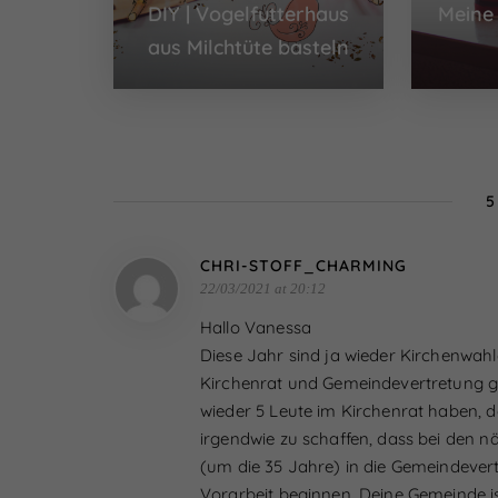
DIY | Vogelfutterhaus
Meine
aus Milchtüte basteln
5
CHRI-STOFF_CHARMING
22/03/2021 at 20:12
Hallo Vanessa
Diese Jahr sind ja wieder Kirchenwahl
Kirchenrat und Gemeindevertretung g
wieder 5 Leute im Kirchenrat haben, das
irgendwie zu schaffen, dass bei den 
(um die 35 Jahre) in die Gemeindeve
Vorarbeit beginnen. Deine Gemeinde is