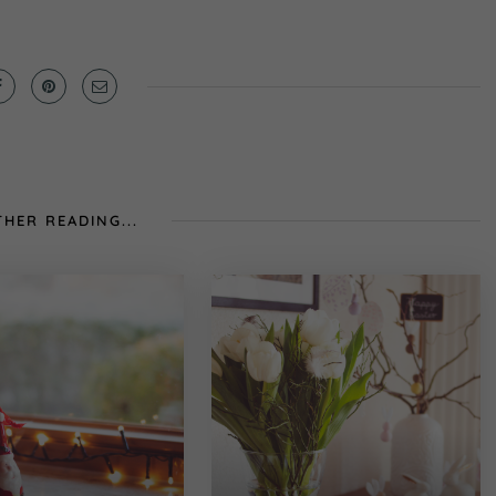
Nur essenzielle Cookies
akzeptieren
Essenziell (1)
Essenzielle Cookies ermöglichen grundlegende
Funktionen und sind für die einwandfreie Funktion der
Website erforderlich.
Cookie-Informationen anzeigen
HER READING...
Externe Medien (7)
Inhalte von Videoplattformen und Social-Media-
Plattformen werden standardmäßig blockiert. Wenn
Cookies von externen Medien akzeptiert werden, bedarf
der Zugriff auf diese Inhalte keiner manuellen Einwilligung
mehr.
Cookie-Informationen anzeigen
Datenschutzerklärung
Impressum
powered by Borlabs Cookie