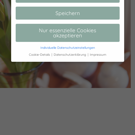
Speichern
Nur essenzielle Cookies
akzeptieren
Individuelle Datenschutzeinstellungen
Cookie-Details
Datenschutzerklärung
Impressum
Datenschutzeinstellungen
Hier finden Sie eine Übersicht über alle
verwendeten Cookies. Sie können Ihre
Einwilligung zu ganzen Kategorien geben
oder sich weitere Informationen anzeigen
lassen und so nur bestimmte Cookies
auswählen.
Alle akzeptieren
Speichern
Zurück