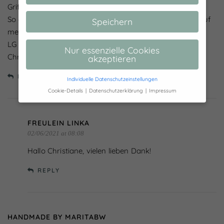
Griff mit dem TAschen nähen
So ein Mäppchen steht auch schon seit geraumer Zeit auf
Speichern
meiner To-Do-Liste… mal schaun wann ich dazu komme!
LG
Nur essenzielle Cookies
Christiane
akzeptieren
REPLY
Individuelle Datenschutzeinstellungen
Cookie-Details
Datenschutzerklärung
Impressum
Datenschutzeinstellungen
Hier finden Sie eine Übersicht über alle
FREULEIN LINKA
verwendeten Cookies. Sie können Ihre
02/06/2021 at 08:08
Einwilligung zu ganzen Kategorien geben
oder sich weitere Informationen anzeigen
Hallo Christiane, vielen lieben Dank!
lassen und so nur bestimmte Cookies
auswählen.
REPLY
Alle akzeptieren
Speichern
Nur essenzielle Cookies akzeptieren
HANDMADE BY MARITABW