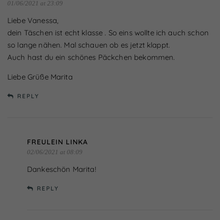
Zurück
01/06/2021 at 23:09
Liebe Vanessa,
Essenziell (1)
dein Täschen ist echt klasse . So eins wollte ich auch schon
Essenzielle Cookies ermöglichen grundlegende
so lange nähen. Mal schauen ob es jetzt klappt.
Funktionen und sind für die einwandfreie Funktion der
Website erforderlich.
Auch hast du ein schönes Päckchen bekommen.
Cookie-Informationen anzeigen
Liebe Grüße Marita
Externe Medien (7)
REPLY
Inhalte von Videoplattformen und Social-Media-
Plattformen werden standardmäßig blockiert. Wenn
Cookies von externen Medien akzeptiert werden, bedarf
der Zugriff auf diese Inhalte keiner manuellen Einwilligung
mehr.
FREULEIN LINKA
Cookie-Informationen anzeigen
02/06/2021 at 08:09
Datenschutzerklärung
Impressum
powered by Borlabs Cookie
Dankeschön Marita!
REPLY