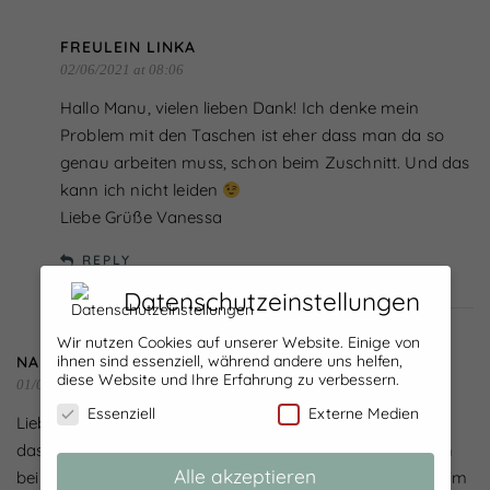
FREULEIN LINKA
02/06/2021 at 08:06
Hallo Manu, vielen lieben Dank! Ich denke mein
Problem mit den Taschen ist eher dass man da so
genau arbeiten muss, schon beim Zuschnitt. Und das
kann ich nicht leiden
Liebe Grüße Vanessa
REPLY
Datenschutzeinstellungen
Wir nutzen Cookies auf unserer Website. Einige von
ihnen sind essenziell, während andere uns helfen,
NANUSCH
diese Website und Ihre Erfahrung zu verbessern.
01/06/2021 at 18:22
Essenziell
Externe Medien
Liebe Vanessa,
das Mäppchen ist echt super geworden – das hätte auch
Alle akzeptieren
bei mir einziehen dürfen :-)! Ich finde, du hast das prima im