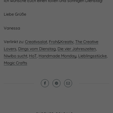
Ich wünsche Euch einen tollen und sonnigen Dienstag!
Liebe Grüße
Vanessa
Verlinkt zu:
Creativsalat
,
Froh&Kreativ
,
The Creative
Lovers
,
Dings vom Dienstag
,
Die vier Jahreszeiten
,
Niwibo sucht
,
HoT
,
Handmade Monday
,
Lieblingsstücke
,
Magic Crafts