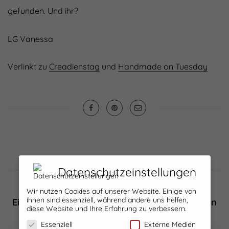
gefunden. Und ihr?
LG Vanessa
Verlinkt zu
Creadienstag
und
Handmade on Tuesday
Datenschutzeinstellungen
FURTHER READING...
Wir nutzen Cookies auf unserer Website. Einige von
ihnen sind essenziell, während andere uns helfen,
Ein Kleidchen fürs Mädchen – Herbstkombi von
diese Website und Ihre Erfahrung zu verbessern.
lillesol & pelle
Essenziell
Externe Medien