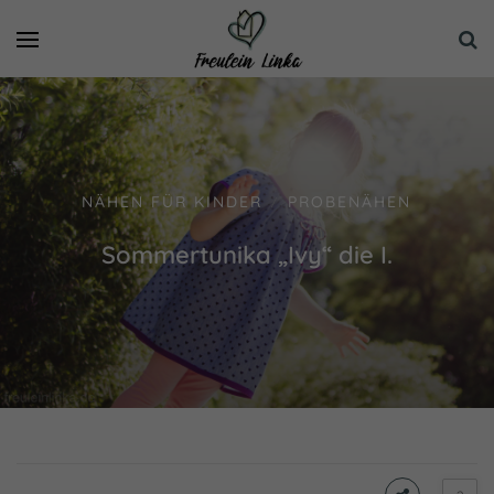
NÄHEN FÜR KINDER
PROBENÄHEN
/
Sommertunika „Ivy“ die I.