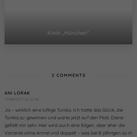
Nur essenzielle Cookies akzeptieren
Zurück
Essenziell (1)
Kleid „München“
Essenzielle Cookies ermöglichen grundlegende
Funktionen und sind für die einwandfreie Funktion der
Website erforderlich.
Cookie-Informationen anzeigen
Externe Medien (7)
2 COMMENTS
Inhalte von Videoplattformen und Social-Media-
Plattformen werden standardmäßig blockiert. Wenn
Cookies von externen Medien akzeptiert werden, bedarf
ANI LORAK
der Zugriff auf diese Inhalte keiner manuellen Einwilligung
13/06/2017 at 22:46
mehr.
Cookie-Informationen anzeigen
Ja – wirklich eine luftige Tunika. Ich hatte das Glück, die
Datenschutzerklärung
Impressum
powered by Borlabs Cookie
Tunika zu gewinnen und warte jetzt auf den Plott. Deine
gefällt mir sehr. Hier wird auch eine folgen, aber eher die
Variante ohne Armel und doppelt – was bei 8-jährigen so in