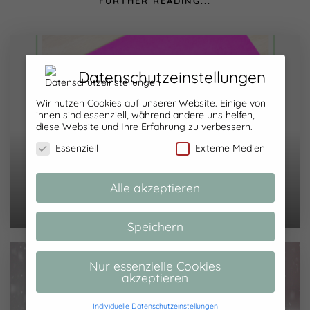
FURTHER READING...
Datenschutzeinstellungen
Wir nutzen Cookies auf unserer Website. Einige von
ihnen sind essenziell, während andere uns helfen,
diese Website und Ihre Erfahrung zu verbessern.
Essenziell
Externe Medien
Anleitung: Reißverschlusstasche aus Milka
Alle akzeptieren
Schokopapier nähen
Speichern
Nur essenzielle Cookies
akzeptieren
Individuelle Datenschutzeinstellungen