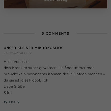
Externe Medien (7)
Inhalte von Videoplattformen und Social-Media-
Plattformen werden standardmäßig blockiert. Wenn
Cookies von externen Medien akzeptiert werden, bedarf
der Zugriff auf diese Inhalte keiner manuellen Einwilligung
mehr.
Cookie-Informationen anzeigen
5 COMMENTS
Datenschutzerklärung
Impressum
powered by Borlabs Cookie
UNSER KLEINER MIKROKOSMOS
27/10/2020 at 17:17
Hallo Vanessa,
dein Kranz ist super geworden. Ich finde immer man
braucht kein besonderes Können dafür. Einfach machen –
du siehst ja es klappt. Toll
Liebe Grüße
Silke
REPLY