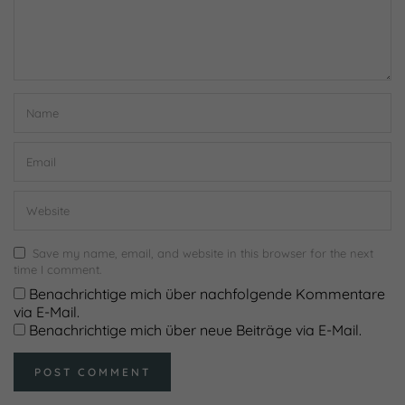
der Zugriff auf diese Inhalte keiner manuellen Einwilligung
mehr.
Cookie-Informationen anzeigen
Datenschutzerklärung
Impressum
powered by Borlabs Cookie
Save my name, email, and website in this browser for the next
time I comment.
Benachrichtige mich über nachfolgende Kommentare
via E-Mail.
Benachrichtige mich über neue Beiträge via E-Mail.