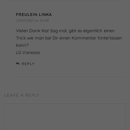
verwendeten Cookies. Sie können Ihre
Einwilligung zu ganzen Kategorien geben
oder sich weitere Informationen anzeigen
FREULEIN LINKA
lassen und so nur bestimmte Cookies
23/03/2021 at 16:00
auswählen.
Vielen Dank Kia! Sag mal, gibt es eigentlich einen
Alle akzeptieren
Speichern
Trick wie man bei Dir einen Kommentar hinterlassen
kann?
Nur essenzielle Cookies akzeptieren
LG Vanessa
Zurück
REPLY
Essenziell (1)
Essenzielle Cookies ermöglichen grundlegende
Funktionen und sind für die einwandfreie Funktion der
Website erforderlich.
LEAVE A REPLY
Cookie-Informationen anzeigen
Externe Medien (7)
Inhalte von Videoplattformen und Social-Media-
Plattformen werden standardmäßig blockiert. Wenn
Cookies von externen Medien akzeptiert werden, bedarf