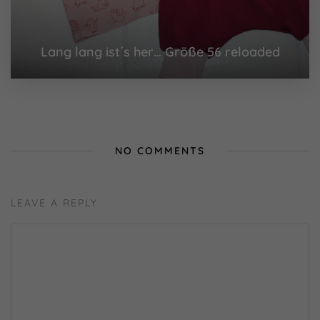
Einwilligung zu ganzen Kategorien geben
oder sich weitere Informationen anzeigen
lassen und so nur bestimmte Cookies
auswählen.
Lang lang ist´s her… Größe 56 reloaded
Alle akzeptieren
Speichern
Nur essenzielle Cookies akzeptieren
Zurück
NO COMMENTS
Essenziell (1)
Essenzielle Cookies ermöglichen grundlegende
Funktionen und sind für die einwandfreie Funktion der
LEAVE A REPLY
Website erforderlich.
Cookie-Informationen anzeigen
Externe Medien (7)
Inhalte von Videoplattformen und Social-Media-
Plattformen werden standardmäßig blockiert. Wenn
Cookies von externen Medien akzeptiert werden, bedarf
der Zugriff auf diese Inhalte keiner manuellen Einwilligung
mehr.