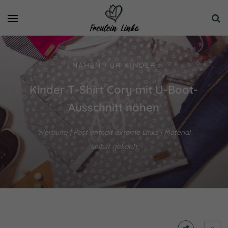
NÄHEN FÜR KINDER
Kinder T-Shirt Cory mit U-Boot-
Ausschnitt nähen
Werbung | Post enthält externe Links | Material
selbst gekauft