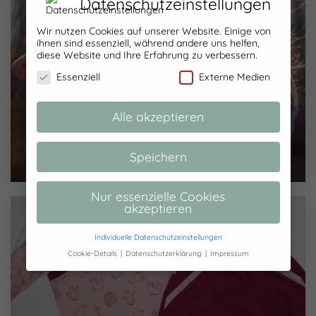
Datenschutzeinstellungen
Wir nutzen Cookies auf unserer Website. Einige von
ihnen sind essenziell, während andere uns helfen,
diese Website und Ihre Erfahrung zu verbessern.
Essenziell
Externe Medien
Alle akzeptieren
Ottobre Challenge Runde 2
Speichern
Nur essenzielle Cookies
akzeptieren
Individuelle Datenschutzeinstellungen
Cookie-Details
Datenschutzerklärung
Impressum
Datenschutzeinstellungen
Hier finden Sie eine Übersicht über alle
verwendeten Cookies. Sie können Ihre