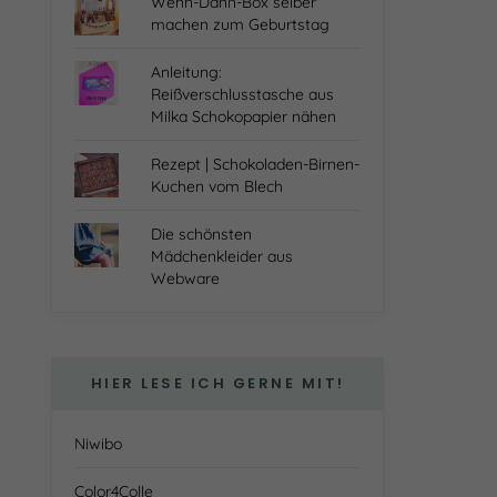
Wenn-Dann-Box selber
machen zum Geburtstag
Anleitung:
Reißverschlusstasche aus
Milka Schokopapier nähen
Rezept | Schokoladen-Birnen-
Kuchen vom Blech
Die schönsten
Mädchenkleider aus
Webware
HIER LESE ICH GERNE MIT!
Niwibo
Color4Colle