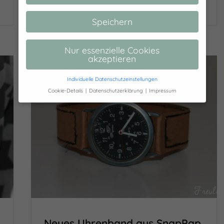
08/12/2015
Speichern
Nur essenzielle Cookies
akzeptieren
Individuelle Datenschutzeinstellungen
Cookie-Details
Datenschutzerklärung
Impressum
Datenschutzeinstellungen
Hier finden Sie eine Übersicht über alle
verwendeten Cookies. Sie können Ihre
Einwilligung zu ganzen Kategorien geben
oder sich weitere Informationen anzeigen
lassen und so nur bestimmte Cookies
auswählen.
Alle akzeptieren
Speichern
Zurück
Neues Uhrenband aus SnapPap