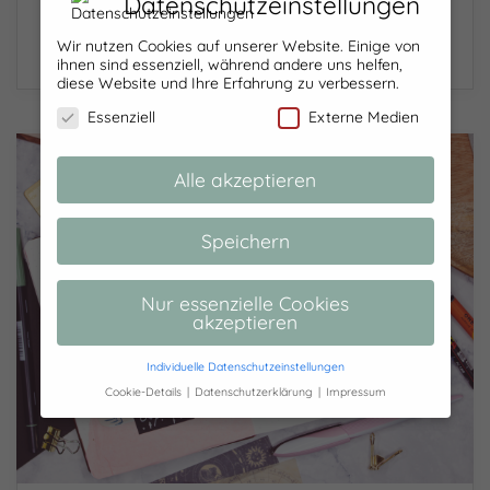
Datenschutzeinstellungen
letzten…
Wir nutzen Cookies auf unserer Website. Einige von
26/04/2022
ihnen sind essenziell, während andere uns helfen,
diese Website und Ihre Erfahrung zu verbessern.
Essenziell
Externe Medien
Alle akzeptieren
Speichern
Nur essenzielle Cookies
akzeptieren
Individuelle Datenschutzeinstellungen
Cookie-Details
Datenschutzerklärung
Impressum
Datenschutzeinstellungen
Hier finden Sie eine Übersicht über alle
verwendeten Cookies. Sie können Ihre
Einwilligung zu ganzen Kategorien geben